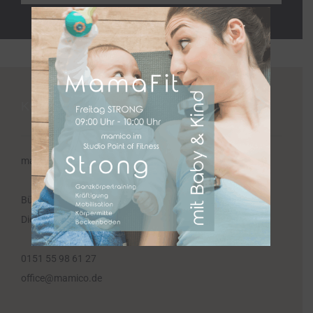
KONTAKT
mamico EINFACH.BEWEGT.GLÜCKLICH
Bürozeiten
Dienstag und Donnerstag 09:30 -12:00 Uhr
0151 55 98 61 27
office@mamico.de