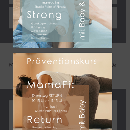
MamaFit & Buggy Outdoor mit
Baby | Einstieg jederzeit möglich
ME TIME – Workout und Balance nur für
DICH
Woman´s Power Hour | ME-Time |
fortlaufendes Angebot | Einstieg
jederzeit möglich | Kursraum Point
of Fitness | Steffi