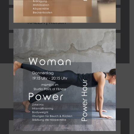
Hatha Yoga und Yin Yoga mit
KALEA | Kerstin
Meditation mit Soul-Work | Britta
Verordnung
Beckenboden &
Rectusdiastase
Beckenboden & Rectusdiastase