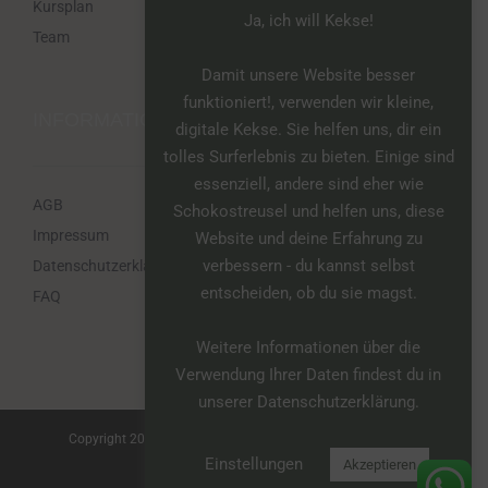
Kursplan
Ja, ich will Kekse!
Team
Damit unsere Website besser
funktioniert!, verwenden wir kleine,
INFORMATIONEN
digitale Kekse. Sie helfen uns, dir ein
tolles Surferlebnis zu bieten. Einige sind
essenziell, andere sind eher wie
AGB
Schokostreusel und helfen uns, diese
Impressum
Website und deine Erfahrung zu
verbessern - du kannst selbst
Datenschutzerklärung
entscheiden, ob du sie magst.
FAQ
Weitere Informationen über die
Verwendung Ihrer Daten findest du in
unserer Datenschutzerklärung.
Copyright 2012-2025 mamico® | Alle Rechte vorbehalten
Einstellungen
Akzeptieren
WhatsApp
Instagram
Facebook
E-