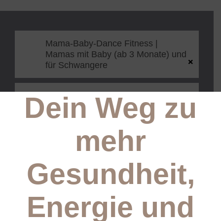
Mama-Baby-Dance Fitness |
Mamas mit Baby (ab 3 Monate) und
×
für Schwangere
MamaFit RETURN |
Dein Weg zu
Präventionskurs | mit Baby von 3-
10 Monaten | Kursraum Point of
Fitness | Steffi
mehr
MamaFit STRONG | mit Kind von
Gesundheit,
10-18 Monaten | fortlaufendes
Angebot | Einstieg jederzeit möglich
| Kursraum Point of Fitness | Steffi
Energie
und