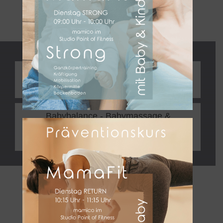
Babymassage
Ayurvedische Babymassage (Alter
4 Wochen - 4 Monate)
Babybalance - Babymassage &
BabyYoga (4 Wochen bis 4
Monate)