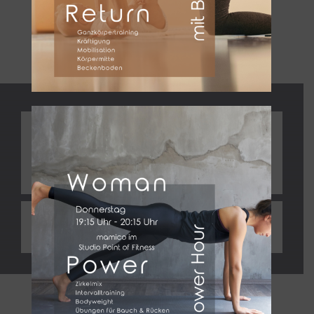
Rückbildung
MamaFit RETURN |
Präventionskurs | mit Baby von 3-
10 Monaten | Kursraum Point of
Fitness | Steffi
MamaFit & Buggy Outdoor mit
Baby | Einstieg flexibel möglich