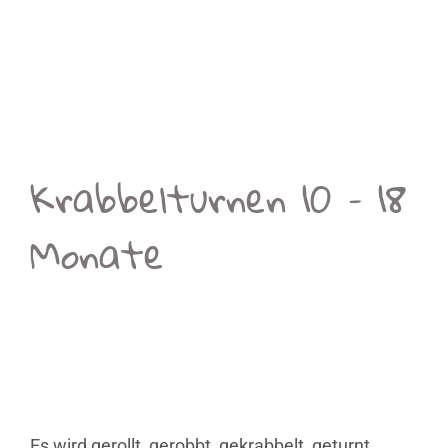
Krabbelturnen 10 – 18
Monate
Viele Krankenkassen erstatten oder
bezuschussen die Kosten für unsere
Baby- und Kinderkurse!
Es wird gerollt, gerobbt, gekrabbelt, geturnt,