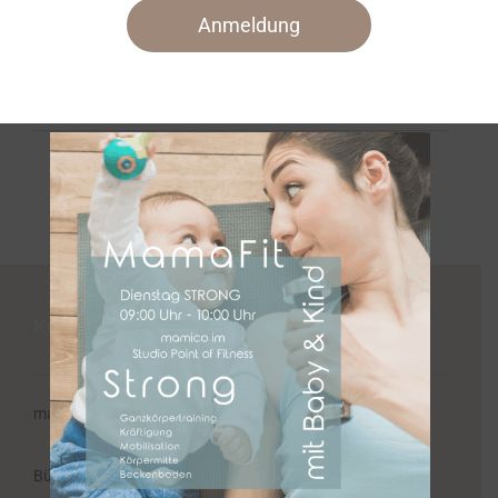
angegeben.
Anmeldung
Bisher hat Mamico, 0 Blog Beiträge
geschrieben.
KONTAKT
mamico EINFACH.BEWEGT.GLÜCKLICH
Bürozeiten