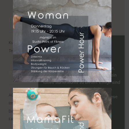
ÜBER UNS
Kursplan
Ja, ich will Kekse!
Team
Damit unsere Website besser
funktioniert!, verwenden wir kleine,
INFORMATIONEN
digitale Kekse. Sie helfen uns, dir ein
tolles Surferlebnis zu bieten. Einige sind
essenziell, andere sind eher wie
AGB
Schokostreusel und helfen uns, diese
Impressum
Website und deine Erfahrung zu
verbessern - du kannst selbst
Datenschutzerklärung
entscheiden, ob du sie magst.
FAQ