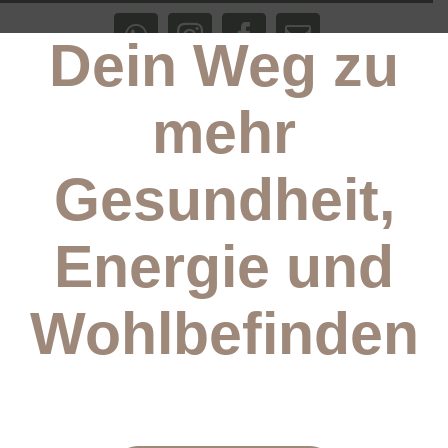
Zum
Inhalt
Dein Weg zu
WhatsApp
Instagram
Facebook
E-
springen
Mail
mehr
Gesundheit,
Energie
und
Wohlbefinden
Über
Mamico
Der Autor hat bisher keine Details