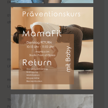
Dienstag und Donnerstag 09:30 -12:00 Uhr
0151 55 98 61 27
office@mamico.de
KURSRÄUME
mamico Minden
LWL-Preußenmuseum Minden
mamico Bückeburg
Lange Straße 35, Bückeburg
Therapiezentrum Neesen
Porta Bad Hausberge