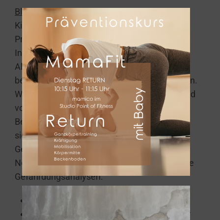
Block 2 – Theorie & Praxis
Kinderunfälle sind durch Aufklärung und
Prävention zu 60 % vermeidbar. Gute
Informationen helfen Risiken für Kinder im
Alltag wahrzunehmen, und sie richtig zu
bewerten. Denn Sicherheit beginnt mit Wissen.
Wir bauen auf das Grundlagenseminar anhand
von Praxisbeispielen auf, und lernen die
Bedeutung von Risikokompetenz für die
sichere Entwicklung eines Kindes kennen.
Gemeinsam erarbeiten wir ein
Notfallmanagement, und erstellen individuelle
Gefährdungsanalysen.
Die Bedeutung von Risikokompetenz
Toolboxvorstellung zur Unterstützung der