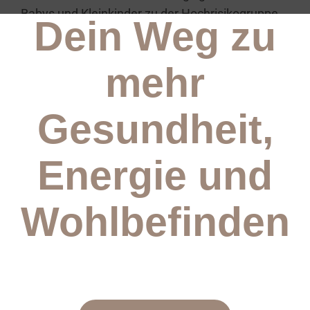
Babys und Kleinkinder zu der Hochrisikogruppe
Dein Weg zu
für Unfälle und die Unfallschwerpunkte der
kleinen Entdecker verändern sich stetig in
mehr
Abhängigkeit vom Alter und der Entwicklung.
Die meisten Unfälle passieren vor allem im
häuslichen Bereich. Damit Kinder sicher und
Gesundheit,
gesund aufwachsen, schenken wir ein
besonderes Augenmerk auf die Verhütung von
Energie
und
Unfällen im Bereich der Kindertagesbetreuung.
In diesem Fachseminar werden dir Einblicke in
Wohlbefinden
den Bereich Unfallprävention für Kinder und
wichtige Grundlagen zu dem Thema
Kindersicherheit vermittelt. Du entwickelst
Kompetenzen im Umgang mit Unfällen und
Gefährdungen