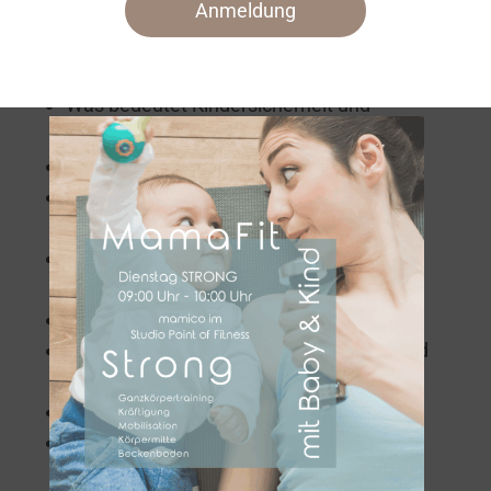
Anmeldung
Präsentation Daten und Fakten zu
Kinderunfällen
Gesetzlicher Unfallversicherungsschutz
Was bedeutet Kindersicherheit und
Unfallprävention
Typische Unfallarten und Unfallhergänge
Alters- und entwicklungsbedingte
Unfallschwerpunkte und Verletzungen
Gefahrenquellen in Alltagssituationen
erkennen und Unfälle vermeiden
Kriterien sicherer Spielsachen
Produktsicherheit, Kennzeichen, Prüf- und
Gütesiegel, Gefahrensymbole
Empfehlungen für hilfreiche Apps
Infopaket als PDF Download