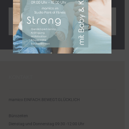
Kindersicherheit & Unfallprävention
- Seminar Qualifikation
Kindertagespflege
KONTAKT
mamico EINFACH.BEWEGT.GLÜCKLICH
Bürozeiten
Dienstag und Donnerstag 09:30 -12:00 Uhr