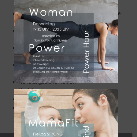
Risikokompetenz
Informationen und Praxisbeispiele für eine
kindersichere Umgebung
Maßnahmen und Sicherheitschecklisten
für ein kindersicheres Zuhause
Sichere Gestaltung von Räumen und
Wohnumgebung
Empfehlungen zu
Kindersicherheitsprodukten
Handlungssicherheit im
Notfallmanagement
Gefährdungsanalyse
Elterninformationen für Projektwochen,
Elternabende oder Briefe