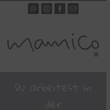
Zum
Inhalt
WhatsApp
Instagram
Facebook
E-
springen
Mail
Du arbeitest in
der